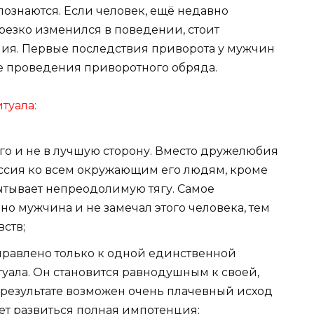
ознаются. Если человек, ещё недавно
езко изменился в поведении, стоит
ния. Первые последствия приворота у мужчин
е проведения приворотного обряда.
туала:
о и не в лучшую сторону. Вместо дружелюбия
ессия ко всем окружающим его людям, кроме
пытывает непреодолимую тягу. Самое
но мужчина и не замечал этого человека, тем
вств;
правлено только к одной единственной
ала. Он становится равнодушным к своей,
 результате возможен очень плачевный исход
ет развиться полная импотенция;