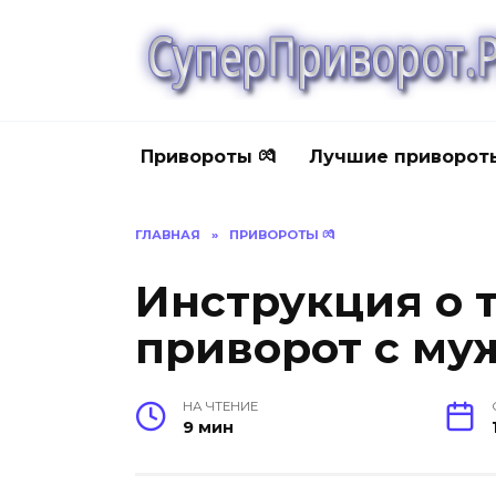
Перейти
к
содержанию
Привороты 💏
Лучшие приворот
ГЛАВНАЯ
»
ПРИВОРОТЫ 💏
Инструкция о т
приворот с м
НА ЧТЕНИЕ
9 мин