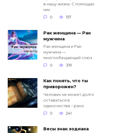
в нашу жизнь. С помощью
них
0
157
Рак женщина — Рак
мужчина
Рак женщина и Рак
мужчина —
многообещающий союз
0
319
Как понять, что ты
приворожен?
Человек не может долго
оставаться в
одиночестве – рано
0
241
Весы знак зодиака