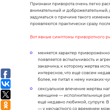
Признаки приворота очень легко расп
внимательный и доброжелательный, р
задуматься о причине такого измене
проявляются практически сразу посл
Вот явные симптомы приворотного ри
меняется характер приворожённог
появляется вспыльчивость и агр
заказчика, к которому жертва ис
интересное, что ещё совсем недав
более, не питал к нему никаких чу
сексуальное влечение жертвы на
женщине — исполнительнице риту
ещё недавно любимой, супруге. В
— у несчастного со временем мож