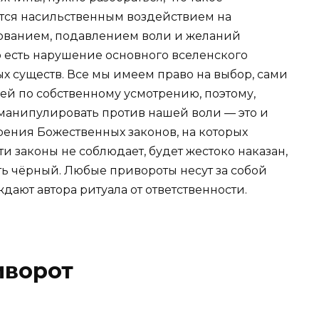
тся насильственным воздействием на
рованием, подавлением воли и желаний
о есть нарушение основного вселенского
ых существ. Все мы имеем право на выбор, сами
ей по собственному усмотрению, поэтому,
 манипулировать против нашей воли — это и
рения Божественных законов, на которых
 эти законы не соблюдает, будет жестоко наказан,
ть чёрный. Любые привороты несут за собой
дают автора ритуала от ответственности.
иворот