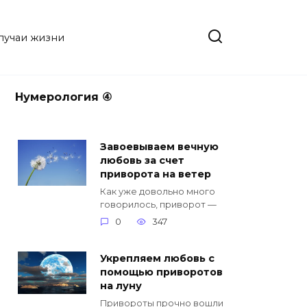
случаи жизни
Нумерология ④
Завоевываем вечную
любовь за счет
приворота на ветер
Как уже довольно много
говорилось, приворот —
0
347
Укрепляем любовь с
помощью приворотов
на луну
Привороты прочно вошли