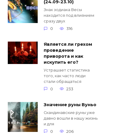
(24.09-23.10)
Знак зодиака Весы
находится под влиянием
сразу двух
0
316
Является ли грехом
проведение
приворота и как
искупить его?
Устрашает статистика
того, как часто люди
стали обращаться
0
233
Значение руны Вуньо
Скандинавские руны уже
давно вошли в нашу жизнь
и для
0
206