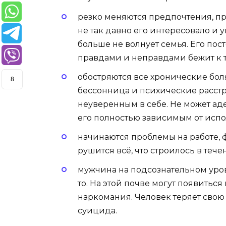
резко меняются предпочтения, п
не так давно его интересовало и у
больше не волнует семья. Его пос
правдами и неправдами бежит к т
обостряются все хронические бол
8
бессонница и психические расстр
неуверенным в себе. Не может аде
его полностью зависимым от исп
начинаются проблемы на работе, 
рушится всё, что строилось в тече
мужчина на подсознательном уровн
то. На этой почве могут появитьс
наркомания. Человек теряет свою
суицида.