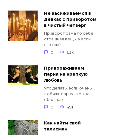
Не засиживаемся в
девках с приворотом
в чистый четверг
Приворот сама по себе
страшная вещь, а если
его ещё
0
1.3к.
Привораживаем
парня на крепкую
любовь
Что делать, если очень
любишь парня, а он не
обращает
0
491
Как найти свой
талисман