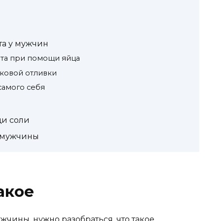
а у мужчин
та при помощи яйца
ковой отливки
самого себя
щи соли
с мужчины
акое
ужчины, нужно разобраться, что такое