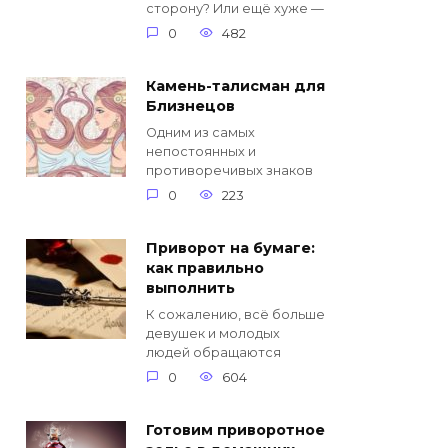
сторону? Или ещё хуже —
0
482
Камень-талисман для
Близнецов
Одним из самых
непостоянных и
противоречивых знаков
0
223
Приворот на бумаге:
как правильно
выполнить
К сожалению, всё больше
девушек и молодых
людей обращаются
0
604
Готовим приворотное