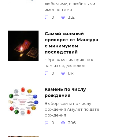
любимыми, и любимыми
именно теми
0
352
Самый сильный
приворот от Мансура
с минимумом
последствий
Чёрная магия пришла к
нам из седых веков.
0
1.1к.
Камень по числу
рождения
Выбор камня по числу
рождения Амулет по дате
рождения
0
306