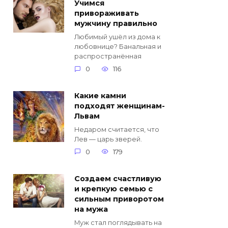
Учимся
привораживать
мужчину правильно
Любимый ушёл из дома к
любовнице? Банальная и
распространённая
0
116
Какие камни
подходят женщинам-
Львам
Недаром считается, что
Лев — царь зверей.
0
179
Создаем счастливую
и крепкую семью с
сильным приворотом
на мужа
Муж стал поглядывать на