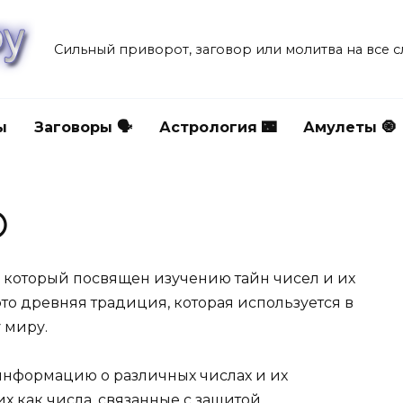
Сильный приворот, заговор или молитва на все 
ы
Заговоры 🗣
Астрология 🌃
Амулеты 🧿
④
, который посвящен изучению тайн чисел и их
то древняя традиция, которая используется в
 миру.
информацию о различных числах и их
х как числа, связанные с защитой,