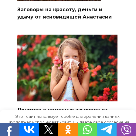
Заговоры на красоту, деньги и
удачу от ясновидящей Анастасии
Лечимся с помощью заговора от
Этот сайт использует cookie для хранения данных.
аллергии
Продолжая использовать сайт, Вы даете свое согласие на
работу с этими файлами.
OK