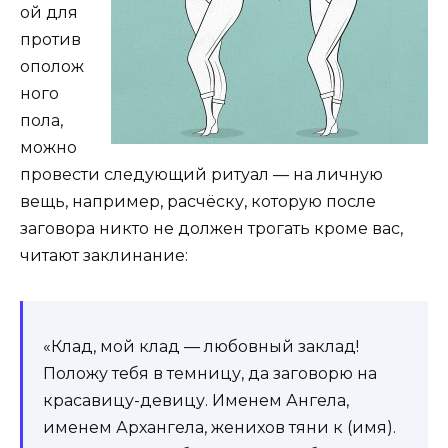
ой для
против
ополож
ного
пола,
можно
провести следующий ритуал — на личную
вещь, например, расчёску, которую после
заговора никто не должен трогать кроме вас,
читают заклинание:
«Клад, мой клад — любовный заклад!
Положу тебя в темницу, да заговорю на
красавицу-девицу. Именем Ангела,
именем Архангела, женихов тяни к (имя).