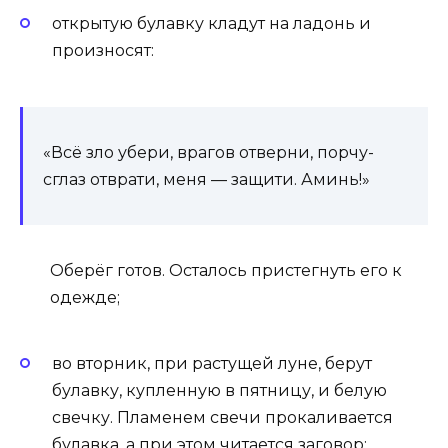
открытую булавку кладут на ладонь и
произносят:
«Всё зло убери, врагов отверни, порчу-
сглаз отврати, меня — защити. Аминь!»
Оберёг готов. Осталось пристегнуть его к
одежде;
во вторник, при растущей луне, берут
булавку, купленную в пятницу, и белую
свечку. Пламенем свечи прокаливается
булавка, а при этом читается заговор: