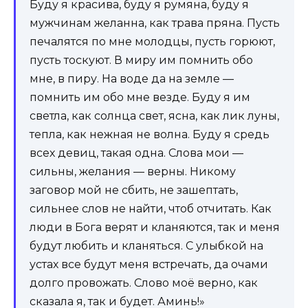
Буду я красива, буду я румяна, буду я
мужчинам желанна, как трава пряна. Пусть
печалятся по мне молодцы, пусть горюют,
пусть тоскуют. В миру им помнить обо
мне, в пиру. На воде да на земле —
помнить им обо мне везде. Буду я им
светла, как солнца свет, ясна, как лик луны,
тепла, как нежная не волна. Буду я средь
всех девиц, такая одна. Слова мои —
сильны, желания — верны. Никому
заговор мой не сбить, не зашептать,
сильнее слов не найти, чтоб отчитать. Как
люди в Бога верят и кланяются, так и меня
будут любить и кланяться. С улыбкой на
устах все будут меня встречать, да очами
долго провожать. Слово моё верно, как
сказала я, так и будет. Аминь!»