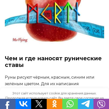
Чем и где наносят рунические
ставы
Руны рисуют чёрным, красным, синим или
зелёным цветом. Для их написания
необходимо использовать новый маркер. Как
Этот сайт использует cookie для хранения данных.
говорилось выше, при написании символов
Продолжая использовать сайт, Вы даете свое согласие на
работу с этими файлами.
OK
необходимо выражать намерение. Пишут руны