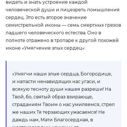
видеть и знать устроение каждой
человеческой души и лицезреть помышления
сердец. Это есть второе значение
семистрельной иконы — семь смертных грехов
падшего человеческого естества. Оно в
полноте отражено в тропаре к другой похожей
иконе «Умягчение злых сердец»:
«Умягчи наши злые сердца, Богородице,
и напасти ненавидящих нас угаси, и
всякую тесноту души нашея разреши! На
Твой, бо, святый образ взирающе,
страданиям Твоим о нас умиляемся, стрел
же наших Тя терзающих ужасаемся! Не
даждь нам, Мати Благосердная, в