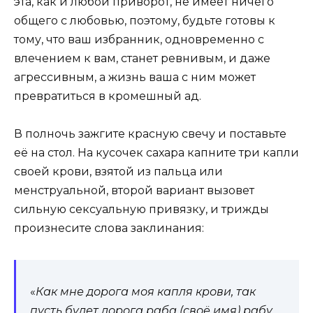
эта, как и любой приворот, не имеет ничего
общего с любовью, поэтому, будьте готовы к
тому, что ваш избранник, одновременно с
влечением к вам, станет ревнивым, и даже
агрессивным, а жизнь ваша с ним может
превратиться в кромешный ад.
В полночь зажгите красную свечу и поставьте
её на стол. На кусочек сахара капните три капли
своей крови, взятой из пальца или
менструальной, второй вариант вызовет
сильную сексуальную привязку, и трижды
произнесите слова заклинания:
«
Как мне дорога моя капля крови, так
пусть будет дорога раба (своё имя) рабу