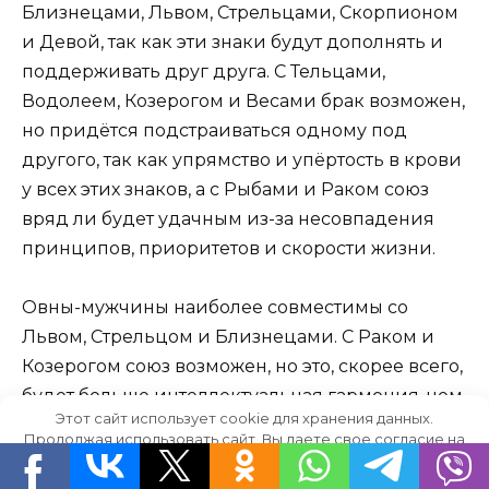
Близнецами, Львом, Стрельцами, Скорпионом
и Девой, так как эти знаки будут дополнять и
поддерживать друг друга. С Тельцами,
Водолеем, Козерогом и Весами брак возможен,
но придётся подстраиваться одному под
другого, так как упрямство и упёртость в крови
у всех этих знаков, а с Рыбами и Раком союз
вряд ли будет удачным из-за несовпадения
принципов, приоритетов и скорости жизни.
Овны-мужчины наиболее совместимы со
Львом, Стрельцом и Близнецами. С Раком и
Козерогом союз возможен, но это, скорее всего,
будет больше интеллектуальная гармония, чем
Этот сайт использует cookie для хранения данных.
душевная. С Рыбами, Скорпионом, Тельцом и
Продолжая использовать сайт, Вы даете свое согласие на
Весами брак будет неудачным, а разрыв —
работу с этими файлами.
OK
болезненным. Со своим знаком у Овнов-