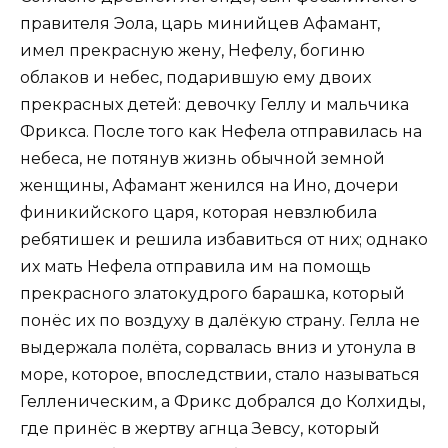
правителя Эола, царь минийцев Афамант,
имел прекрасную жену, Нефелу, богиню
облаков и небес, подарившую ему двоих
прекрасных детей: девочку Геллу и мальчика
Фрикса. После того как Нефела отправилась на
небеса, не потянув жизнь обычной земной
женщины, Афамант женился на Ино, дочери
финикийского царя, которая невзлюбила
ребятишек и решила избавиться от них; однако
их мать Нефела отправила им на помощь
прекрасного златокудрого барашка, который
понёс их по воздуху в далёкую страну. Гелла не
выдержала полёта, сорвалась вниз и утонула в
море, которое, впоследствии, стало называться
Гелленическим, а Фрикс добрался до Колхиды,
где принёс в жертву агнца Зевсу, который