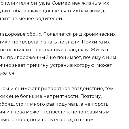
исполнителя ритуала. Совместная жизнь этих
ют оба, а также достаётся и их близким, в
дают не менее родителей.
а здоровье обоих. Появляется ряд хронических
ники приворота и знать не знали. Психика их
чве возникают постоянные скандалы. Жить в
сли приворожённый не понимает, почему с ним
ично знает причину, устранив которую, может
ажется.
ном и снимают приворотное воздействие, тем
зких ещё большие неприятности. Поэтому,
бряд, стоит много раз подумать, а не пороть
ия и гнева может привести к непоправимым
ько автора, но и весь его род в целом.