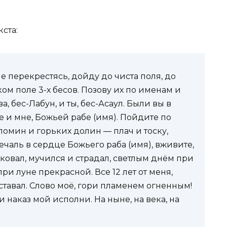
кста:
 не перекрестясь, дойду до чиста поля, до
м поле 3-х бесов. Позову их по именам и
а, бес-Лабун, и ты, бес-Асаул. Были вы в
 и мне, Божьей рабе (имя). Пойдите по
 помин и горьких долин — плач и тоску,
ечаль в сердце Божьего раба (имя), вживите,
сковал, мучился и страдал, светлым днём при
ри луне прекрасной. Все 12 лет от меня,
тставал. Слово моё, гори пламенем огненным!
и наказ мой исполни. На ныне, на века, на