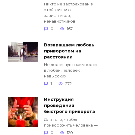
Никто не застрахован в
этой жизни от
завистников,
ненавистников
0
167
Возвращаем любовь
приворотом на
расстоянии
Не достигнув взаимности
в любви, человек
невысоких
1
272
Инструкция
проведения
быстрого приворота
Для того, чтобы
приворожить человека —
0
120