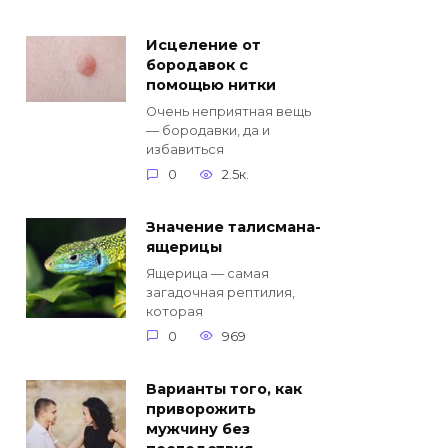
Исцеление от
бородавок с
помощью нитки
Очень неприятная вещь
— бородавки, да и
избавиться
0
2.5к.
Значение талисмана-
ящерицы
Ящерица — самая
загадочная рептилия,
которая
0
969
Варианты того, как
приворожить
мужчину без