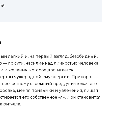
ой
о
ый лёгкий и, на первый взгляд, безобидный,
о — по сути, насилие над личностью человека,
 и желания, которое достигается
жертвы чужеродной ему энергии. Приворот —
ит несчастному огромный вред, уничтожая его
доровье, меняя привычки и увлечения, лишая
тирается его собственное «я», и он становится
а ритуала.