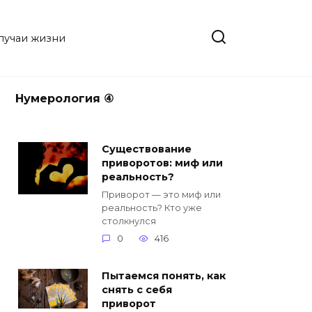
случаи жизни
Нумерология ④
Существование
приворотов: миф или
реальность?
Приворот — это миф или
реальность? Кто уже
столкнулся
0
416
Пытаемся понять, как
снять с себя
приворот