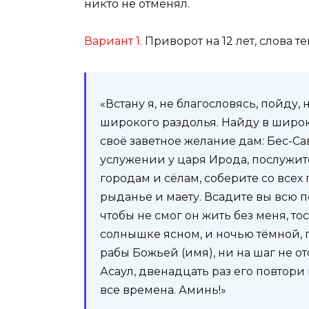
никто не отменял.
Вариант 1.
Приворот на 12 лет, слова те
«Встану я, не благословясь, пойду,
широкого раздолья. Найду в широко
своё заветное желание дам: Бес-Сав
услужении у царя Ирода, послужите
городам и сёлам, соберите со всех
рыданье и маету. Всадите вы всю п
чтобы не смог он жить без меня, то
солнышке ясном, и ночью тёмной, п
рабы Божьей (имя), ни на шаг не о
Асаул, двенадцать раз его повтори 
все времена. Аминь!»