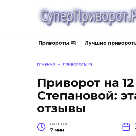
Перейти
к
содержанию
Привороты 💏
Лучшие приворот
ГЛАВНАЯ
»
ПРИВОРОТЫ 💏
Приворот на 12
Степановой: э
отзывы
НА ЧТЕНИЕ
7 мин