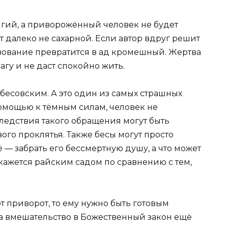
олгий, а приворожённый человек не будет
т далеко не сахарной. Если автор вдруг решит
твование превратится в ад кромешный. Жертва
агу и не даст спокойно жить.
 бесовским. А это один из самых страшных
омощью к тёмным силам, человек не
следствия такого обращения могут быть
го проклятья. Также бесы могут просто
 — забрать его бессмертную душу, а что может
кажется райским садом по сравнению с тем,
т приворот, то ему нужно быть готовым
за вмешательство в Божественный закон ещё