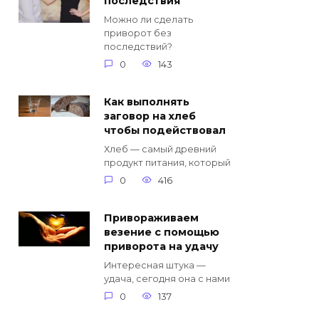
последствия
Можно ли сделать
приворот без
последствий?
0
143
Как выполнять
заговор на хлеб
чтобы подействовал
Хлеб — самый древний
продукт питания, который
0
416
Привораживаем
везение с помощью
приворота на удачу
Интересная штука —
удача, сегодня она с нами
0
137