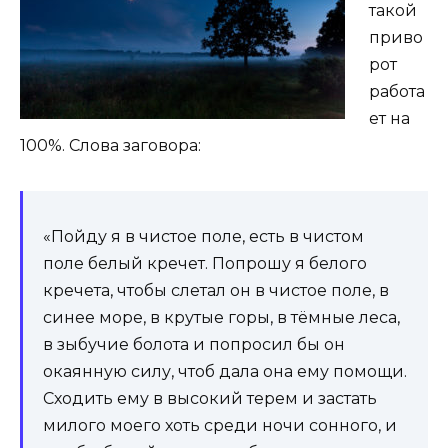
такой
приво
рот
работа
ет на
100%. Слова заговора:
«Пойду я в чистое поле, есть в чистом
поле белый кречет. Попрошу я белого
кречета, чтобы слетал он в чистое поле, в
синее море, в крутые горы, в тёмные леса,
в зыбучие болота и попросил бы он
окаянную силу, чтоб дала она ему помощи.
Сходить ему в высокий терем и застать
милого моего хоть среди ночи сонного, и