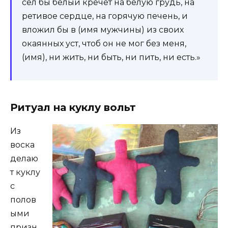
сел бы белый кречет на белую грудь, на
ретивое сердце, на горячую печень, и
вложил бы в (имя мужчины) из своих
окаянных уст, чтоб он не мог без меня,
(имя), ни жить, ни быть, ни пить, ни есть.»
Ритуал на куклу вольт
Из
воска
делаю
т куклу
с
полов
ыми
призн