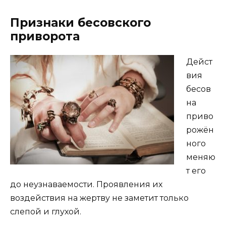
Признаки бесовского
приворота
Дейст
вия
бесов
на
приво
рожён
ного
меняю
т его
до неузнаваемости. Проявления их
воздействия на жертву не заметит только
слепой и глухой.