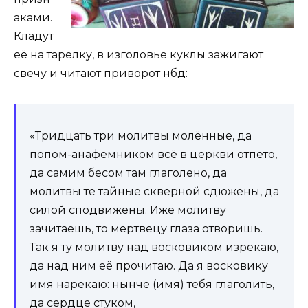
аками.
Кладут
её на тарелку, в изголовье куклы зажигают
свечу и читают приворот нбд:
«Тридцать три молитвы молённые, да
попом-анафемником всё в церкви отпето,
да самим бесом там глаголено, да
молитвы те тайные скверной сдюжены, да
силой сподвижены. Иже молитву
зачитаешь, то мертвецу глаза отворишь.
Так я ту молитву над восковиком изрекаю,
да над ним её прочитаю. Да я восковику
имя нарекаю: нынче (имя) тебя глаголить,
да сердце стуком,