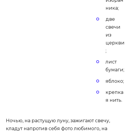
избран
ника;
две
свечи
из
церкви
;
лист
бумаги;
яблоко;
крепка
я нить.
Ночью, на растущую луну, зажигают свечу,
кладут напротив себя фото любимого, на