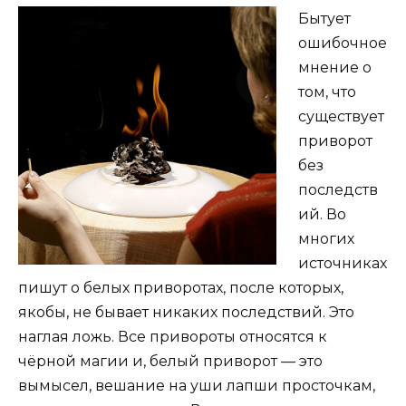
Бытует
ошибочное
мнение о
том, что
существует
приворот
без
последств
ий. Во
многих
источниках
пишут о белых приворотах, после которых,
якобы, не бывает никаких последствий. Это
наглая ложь. Все привороты относятся к
чёрной магии и, белый приворот — это
вымысел, вешание на уши лапши просточкам,