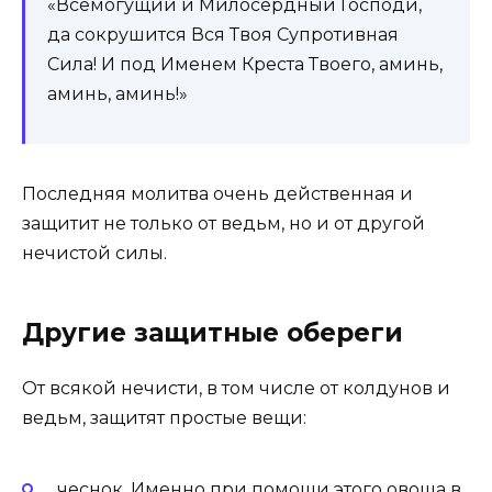
«Всемогущий и Милосердный Господи,
да сокрушится Вся Твоя Супротивная
Сила! И под Именем Креста Твоего, аминь,
аминь, аминь!»
Последняя молитва очень действенная и
защитит не только от ведьм, но и от другой
нечистой силы.
Другие защитные обереги
От всякой нечисти, в том числе от колдунов и
ведьм, защитят простые вещи:
чеснок. Именно при помощи этого овоща в